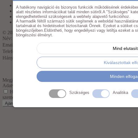
Impresszum
A hatékony navigáció és bizonyos funkciók működésének érdekében
Adatkezelési nyilatkozat
alatt részletes információkat talál minden sütiről.A "Szükséges" kate
Általános Szerződési Feltételek
elengedhetetlenül szükségesek a webhely alapvető funkcióihoz.
A harmadik féltől származó sütik segítenek a weboldal használatána
Fiókom
tartalmakat és hirdetéseket biztosítanak Önnek. Ezeket a sütiket c
böngészőjében.Eldöntheti, hogy engedélyezi vagy letiltja ezeket a süt
© 2025
Mojomarketing
böngészési élményt.
Név:
Email:
Mind elutasí
Telefon:
Hány darab?
Kiválasztottak el
Minden elfog
Megjegyzés:
Adatvédelem:
Hozzájárulok az
adatkezelési nyilatkozatban
foglaltak szerint
Szükséges
Analitika
személyes adataim kezeléséhez.
Ajánlatkérés