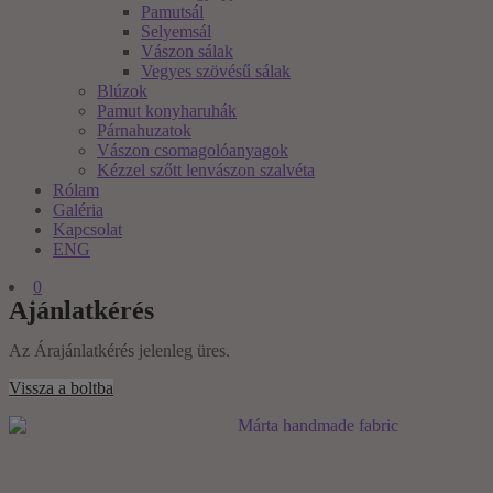
Pamutsál
Selyemsál
Vászon sálak
Vegyes szövésű sálak
Blúzok
Pamut konyharuhák
Párnahuzatok
Vászon csomagolóanyagok
Kézzel szőtt lenvászon szalvéta
Rólam
Galéria
Kapcsolat
ENG
0
Ajánlatkérés
Az Árajánlatkérés jelenleg üres.
Vissza a boltba