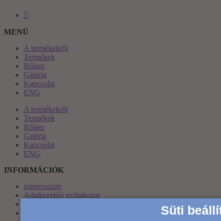
MENÜ
A termékekről
Termékek
Rólam
Galéria
Kapcsolat
ENG
A termékekről
Termékek
Rólam
Galéria
Kapcsolat
ENG
INFORMÁCIÓK
Impresszum
Adatkezelési nyilatkozat
Általános Szerződési Feltételek
Süti beáll
Fiókom