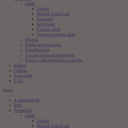
Sálak
Lensál
Merinó gyapjú sál
Pamutsál
Selyemsál
Vászon sálak
Vegyes szövésű sálak
Blúzok
Pamut konyharuhák
Párnahuzatok
Vászon csomagolóanyagok
Kézzel szőtt lenvászon szalvéta
Rólam
Galéria
Kapcsolat
ENG
Menü
A termékekről
Bolt
Termékek
Sálak
Lensál
Merinó gyapjú sál