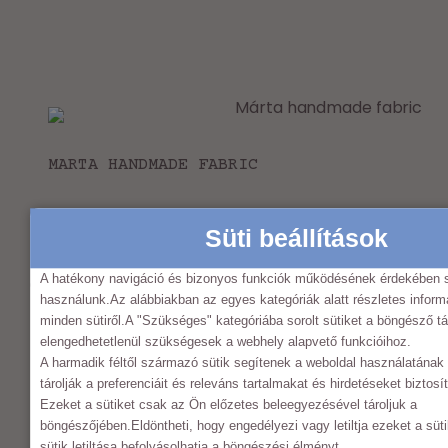
MARTA HANDMADE FABRIC
Süti beállítások
SOCIAL MEDIA
A hatékony navigáció és bizonyos funkciók működésének érdekében s
használunk.Az alábbiakban az egyes kategóriák alatt részletes informá
minden sütiről.A "Szükséges" kategóriába sorolt sütiket a böngésző tá
elengedhetetlenül szükségesek a webhely alapvető funkcióihoz.
A harmadik féltől származó sütik segítenek a weboldal használatána
MENU
tárolják a preferenciáit és releváns tartalmakat és hirdetéseket biztos
Ezeket a sütiket csak az Ön előzetes beleegyezésével tároljuk a
About my products
böngészőjében.Eldöntheti, hogy engedélyezi vagy letiltja ezeket a süt
sütik letiltása befolyásolhatja a böngészési élményt.