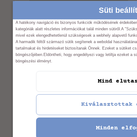
About my products
Süti beáll
Products
About
A hatékony navigáció és bizonyos funkciók működésének érdekében
kategóriák alatt részletes információkat talál minden sütiről.A "Szük
Gallery
mivel ezek elengedhetetlenül szükségesek a webhely alapvető funkc
Contact
A harmadik féltől származó sütik segítenek a weboldal használatának
HUN
tartalmakat és hirdetéseket biztosítanak Önnek. Ezeket a sütiket c
böngészőjében.Eldöntheti, hogy engedélyezi vagy letiltja ezeket a süt
böngészési élményt.
INFORMATIONS
Mind eluta
Imprint
Privacy Policy
Kiválasztottak 
GTC
Minden elfo
My Account