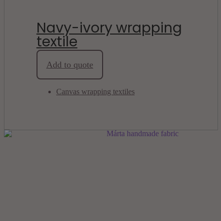
Navy-ivory wrapping
textile
Tengerészkék-
Add to quote
elefántcsont
színű
csomagoló
Canvas wrapping textiles
textil
quantity