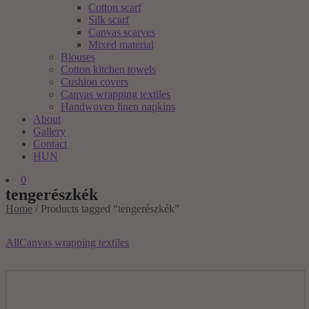
Cotton scarf
Silk scarf
Canvas scarves
Mixed material
Blouses
Cotton kitchen towels
Cushion covers
Canvas wrapping textiles
Handwoven linen napkins
About
Gallery
Contact
HUN
0
tengerészkék
Home
/
Products tagged “tengerészkék”
All
Canvas wrapping textiles