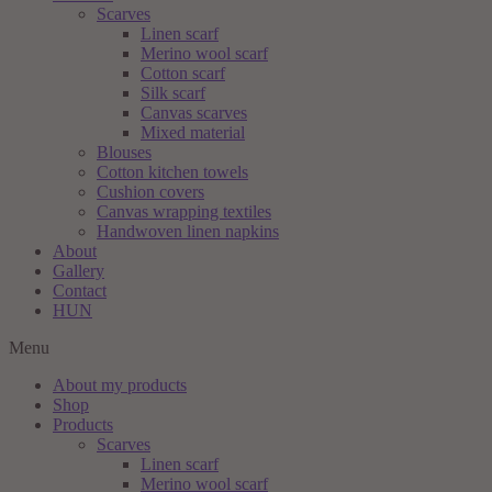
Scarves
Linen scarf
Merino wool scarf
Cotton scarf
Silk scarf
Canvas scarves
Mixed material
Blouses
Cotton kitchen towels
Cushion covers
Canvas wrapping textiles
Handwoven linen napkins
About
Gallery
Contact
HUN
Menu
About my products
Shop
Products
Scarves
Linen scarf
Merino wool scarf