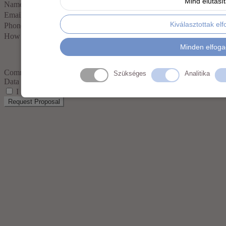
Mind elutasí
Name
Email:
Kiválasztottak el
Phone:
How many pieces?
Minden elfog
Comment:
Szükséges
Analitika
Data protection:
I agree to
Privacy Policy
to process my personal data.
Request Proposal