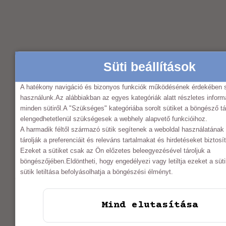
Süti beállítások
A hatékony navigáció és bizonyos funkciók működésének érdekében s
használunk.Az alábbiakban az egyes kategóriák alatt részletes informá
minden sütiről.A "Szükséges" kategóriába sorolt sütiket a böngésző tá
MARTA HANDMADE FABRIC
elengedhetetlenül szükségesek a webhely alapvető funkcióihoz.
A harmadik féltől származó sütik segítenek a weboldal használatána
tárolják a preferenciáit és releváns tartalmakat és hirdetéseket biztos
Ezeket a sütiket csak az Ön előzetes beleegyezésével tároljuk a
SOCIAL MEDIA
böngészőjében.Eldöntheti, hogy engedélyezi vagy letiltja ezeket a süt
sütik letiltása befolyásolhatja a böngészési élményt.
Mind elutasítása
MENU