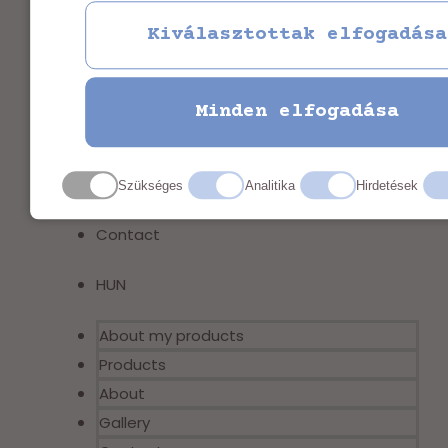
Kiválasztottak elfogadása
About my products
Products
Minden elfogadása
About
Gallery
Szükséges
Analitika
Hirdetések
Contact
HUN
About my products
Products
About
Gallery