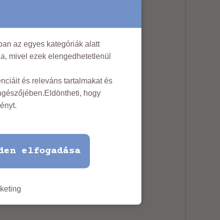
an az egyes kategóriák alatt
lja, mivel ezek elengedhetetlenül
ciáit és releváns tartalmakat és
öngészőjében.Eldöntheti, hogy
ényt.
den elfogadása
keting