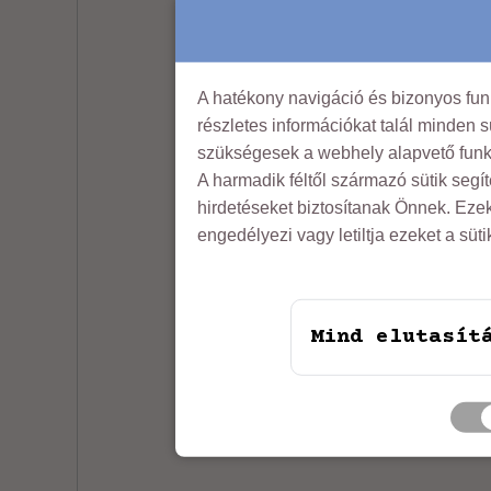
A hatékony navigáció és bizonyos fu
részletes információkat talál minden s
szükségesek a webhely alapvető funk
A harmadik féltől származó sütik segí
Light brown-sand c
hirdetéseket biztosítanak Önnek. Eze
engedélyezi vagy letiltja ezeket a süt
Add to quote
Mind elutasít
Blouses