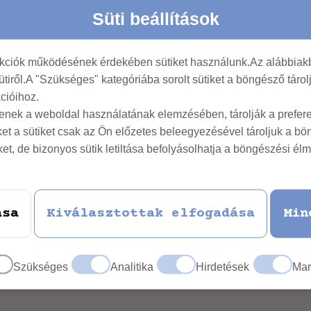
Süti beállítások
nkciók működésének érdekében sütiket használunk.Az alábbiakb
ütiről.A "Szükséges" kategóriába sorolt sütiket a böngésző táro
cióihoz.
tenek a weboldal használatának elemzésében, tárolják a preferen
olor linen blouse
ket a sütiket csak az Ön előzetes beleegyezésével tároljuk a b
iket, de bizonyos sütik letiltása befolyásolhatja a böngészési élm
ása
Kiválasztottak elfogadása
Min
Szükséges
Analitika
Hirdetések
Mar