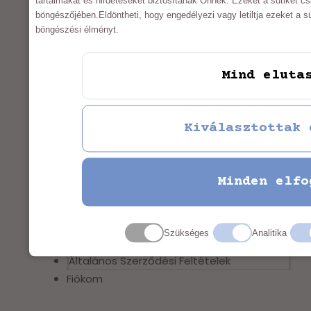
tartalmakat és hirdetéseket biztosítanak Önnek. Ezeket a sütiket c
böngészőjében.Eldöntheti, hogy engedélyezi vagy letiltja ezeket a süt
böngészési élményt.
INFORMÁCIÓK
Mind eluta
Impresszum
Adatkezelési nyilatkozat
Kiválasztottak 
Általános Szerződési Feltételek
Minden elfo
Fiókom
Impresszum
Szükséges
Analitika
Adatkezelési nyilatkozat
Általános Szerződési Feltételek
Fiókom