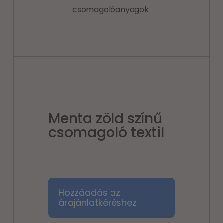
csomagolóanyagok
Menta zöld színű
csomagoló textil
Hozzáadás az
árajánlatkéréshez