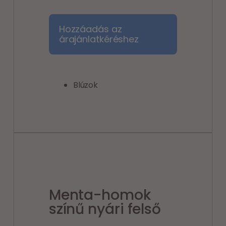
Hozzáadás az
árajánlatkéréshez
Blúzok
Menta-homok
színű nyári felső