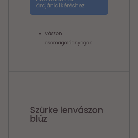
árajánlatkéréshez
Vászon
csomagolóanyagok
Szürke lenvászon
blúz