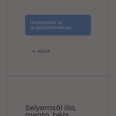
Hozzáadás az
árajánlatkéréshez
Blúzok
Selyemsál lila,
menta, bézs