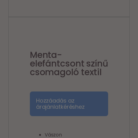
Menta-
elefántcsont színű
csomagoló textil
Hozzáadás az
árajánlatkéréshez
Vászon