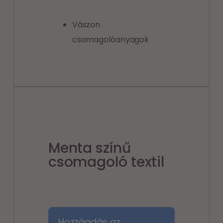
Vászon
csomagolóanyagok
Menta színű
csomagoló textil
Hozzáadás az