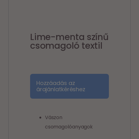
Lime-menta színű
csomagoló textil
Hozzáadás az
árajánlatkéréshez
Vászon
csomagolóanyagok