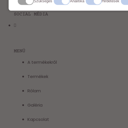
Szükséges
Analitika
Hirdetések
SOCIAL MÉDIA
MENÜ
A termékekről
Termékek
Rólam
Galéria
Kapcsolat