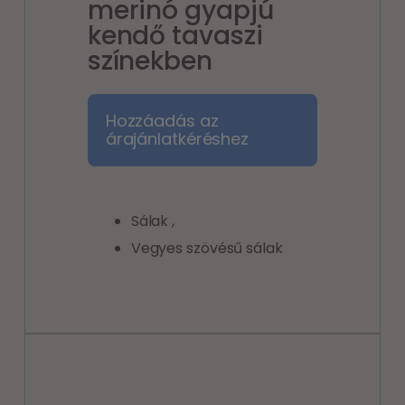
merinó gyapjú
kendő tavaszi
színekben
Hozzáadás az
árajánlatkéréshez
Sálak
,
Vegyes szövésű sálak