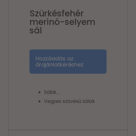
Szürkésfehér
merinó-selyem
sál
Hozzáadás az
árajánlatkéréshez
Sálak
,
Vegyes szövésű sálak