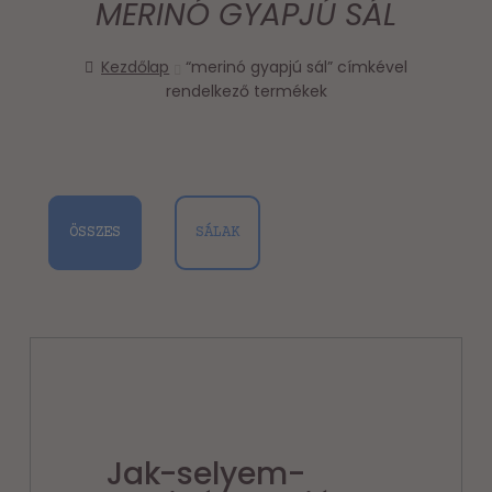
MERINÓ GYAPJÚ SÁL
Kezdőlap
“merinó gyapjú sál” címkével
rendelkező termékek
ÖSSZES
SÁLAK
Jak-selyem-