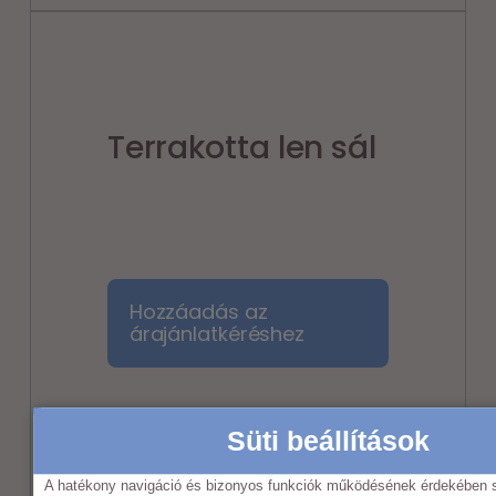
Terrakotta len sál
Hozzáadás az
árajánlatkéréshez
Lensál
,
Süti beállítások
Sálak
,
A hatékony navigáció és bizonyos funkciók működésének érdekében s