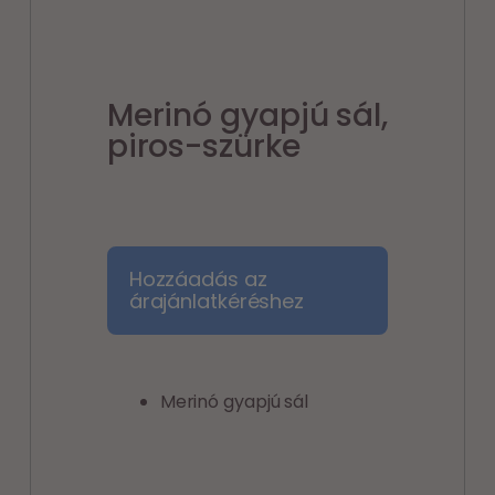
Merinó gyapjú sál,
piros-szürke
Hozzáadás az
árajánlatkéréshez
Merinó gyapjú sál