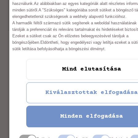
Vegyes szövésű sálak
használunk.Az alábbiakban az egyes kategóriák alatt részletes informá
minden sütiről.A "Szükséges" kategóriába sorolt sütiket a böngésző tá
elengedhetetlenül szükségesek a webhely alapvető funkcióihoz.
A harmadik féltől származó sütik segítenek a weboldal használatána
tárolják a preferenciáit és releváns tartalmakat és hirdetéseket biztos
Ezeket a sütiket csak az Ön előzetes beleegyezésével tároljuk a
böngészőjében.Eldöntheti, hogy engedélyezi vagy letiltja ezeket a süt
sütik letiltása befolyásolhatja a böngészési élményt.
Mind elutasítása
Kiválasztottak elfogadása
Minden elfogadása
MÁRTA HANDMADE FABRIC